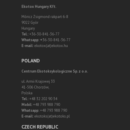
Ekotox Hungary Kft.
Móricz Zsigmond rakpart 6-8
9022 Györ
Hungary
Tel.:
+36-30-841-36-77
Whatsapp: +
36-30-841-36-77
E-mail:
ekotox(at)ekotox.hu
POLAND
Centrum Ekotoksykologiczne Sp. z o.o.
ul. Armii Krajowej 33
41-506 Chorzów,
Polska
Tel.:
+48 32 202 90 34
Mobil:
+48 793 988 790
Whatsapp:
+48 793 988 790
E-mail:
ekotoks(at)ekotoks.pl
CZECH REPUBLIC