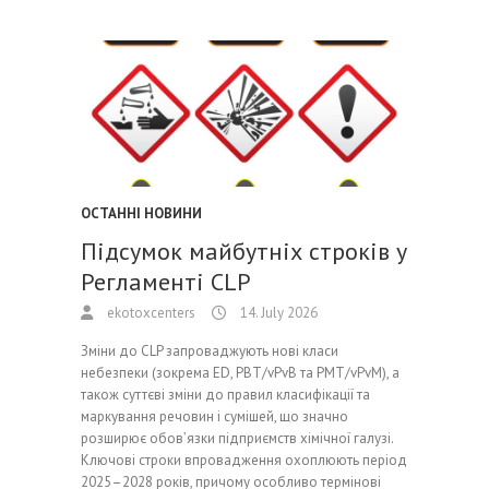
ОСТАННІ НОВИНИ
Підсумок майбутніх строків у
Регламенті CLP
ekotoxcenters
14. July 2026
Зміни до CLP запроваджують нові класи
небезпеки (зокрема ED, PBT/vPvB та PMT/vPvM), а
також суттєві зміни до правил класифікації та
маркування речовин і сумішей, що значно
розширює обов’язки підприємств хімічної галузі.
Ключові строки впровадження охоплюють період
2025–2028 років, причому особливо термінові