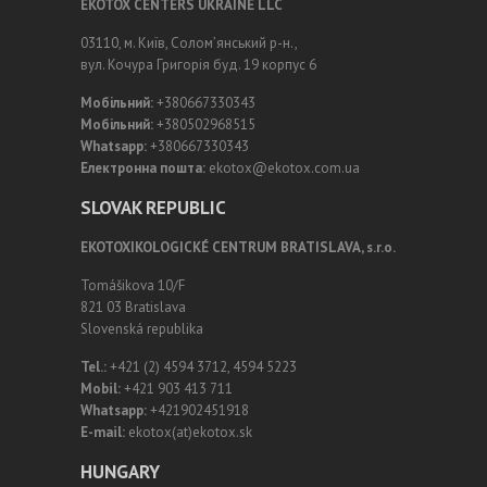
EKOTOX CENTERS UKRAINE LLC
03110, м. Київ, Солом’янський р-н.,
вул. Кочура Григорія буд. 19 корпус 6
Мобільний:
+380667330343
Мобільний:
+380502968515
Whatsapp:
+380667330343
Електронна пошта:
ekotox@ekotox.com.ua
SLOVAK REPUBLIC
EKOTOXIKOLOGICKÉ CENTRUM BRATISLAVA, s.r.o.
Tomášikova 10/F
821 03 Bratislava
Slovenská republika
Tel.:
+421 (2) 4594 3712, 4594 5223
Mobil:
+421 903 413 711
Whatsapp:
+421902451918
E-mail:
ekotox(at)ekotox.sk
HUNGARY