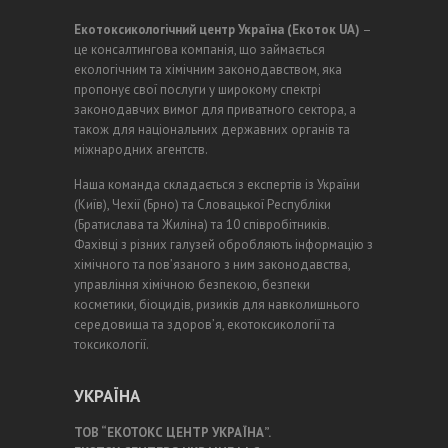
Екотоксикологічний центр Україна (Екоток UA)
–
це консалтингова компанія, що займається
екологічним та хімічним законодавством, яка
пропонує свої послуги у широкому спектрі
законодавчих вимог для приватного сектора, а
також для національних державних органів та
міжнародних агентств.
Наша команда складається з експертів із України
(Київ), Чехії (Брно) та Словацької Республіки
(Братислава та Жиліна) та 10 співробітників.
Фахівці з різних галузей обробляють інформацію з
хімічного та пов’язаного з ним законодавства,
управління хімічною безпекою, безпеки
косметики, біоцидів, ризиків для навколишнього
середовища та здоров’я, екотоксикології та
токсикології.
УКРАЇНА
ТОВ “ЕКОТОКС ЦЕНТР УКРАЇНА”.