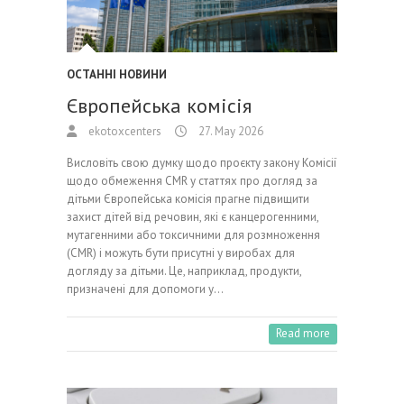
ОСТАННІ НОВИНИ
Європейська комісія
ekotoxcenters
27. May 2026
Висловіть свою думку щодо проєкту закону Комісії
щодо обмеження CMR у статтях про догляд за
дітьми Європейська комісія прагне підвищити
захист дітей від речовин, які є канцерогенними,
мутагенними або токсичними для розмноження
(CMR) і можуть бути присутні у виробах для
догляду за дітьми. Це, наприклад, продукти,
призначені для допомоги у…
Read more