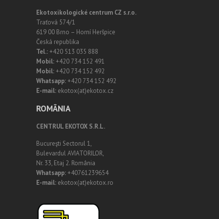
Ekotoxikologické centrum CZ s.r.o.
Traťová 574/1
619 00 Brno – Horní Heršpice
Česká republika
Tel.:
+420 513 035 888
Mobil:
+420 734 152 491
Mobil:
+420 734 152 492
Whatsapp:
+420 734 152 492
E-mail:
ekotox(at)ekotox.cz
ROMÂNIA
CENTRUL EKOTOX S.R.L.
Bucureşti Sectorul 1,
Bulevardul AVIATORILOR,
Nr. 33, Etaj 2. România
Whatsapp:
+40761239654
E-mail:
ekotox(at)ekotox.ro