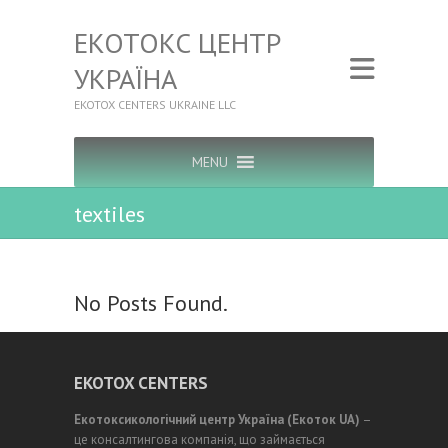
ЕКОТОКС ЦЕНТР
УКРАЇНА
EKOTOX CENTERS UKRAINE LLC
MENU
textiles
No Posts Found.
EKOTOX CENTERS
Екотоксикологічний центр Україна (Екоток UA)
–
це консалтингова компанія, що займається