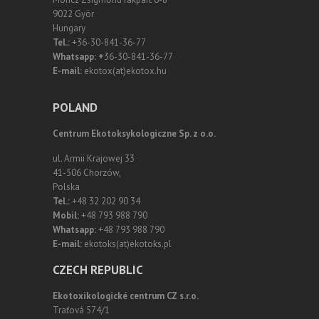
9022 Györ
Hungary
Tel.:
+36-30-841-36-77
Whatsapp: +
36-30-841-36-77
E-mail:
ekotox(at)ekotox.hu
POLAND
Centrum Ekotoksykologiczne Sp. z o.o.
ul. Armii Krajowej 33
41-506 Chorzów,
Polska
Tel.:
+48 32 202 90 34
Mobil:
+48 793 988 790
Whatsapp:
+48 793 988 790
E-mail:
ekotoks(at)ekotoks.pl
CZECH REPUBLIC
Ekotoxikologické centrum CZ s.r.o.
Traťová 574/1