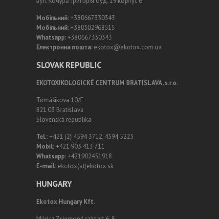
вул. Кочура Григорія буд. 19 корпус 6
Мобільний:
+380667330343
Мобільний:
+380502968515
Whatsapp:
+380667330343
Електронна пошта:
ekotox@ekotox.com.ua
SLOVAK REPUBLIC
EKOTOXIKOLOGICKÉ CENTRUM BRATISLAVA, s.r.o.
Tomášikova 10/F
821 03 Bratislava
Slovenská republika
Tel.:
+421 (2) 4594 3712, 4594 5223
Mobil:
+421 903 413 711
Whatsapp:
+421902451918
E-mail:
ekotox(at)ekotox.sk
HUNGARY
Ekotox Hungary Kft.
Móricz Zsigmond rakpart 6-8