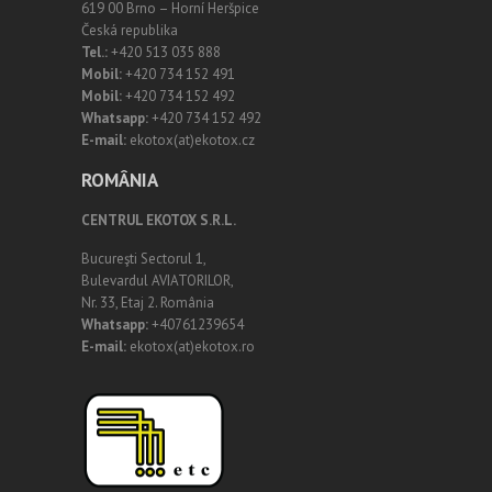
619 00 Brno – Horní Heršpice
Česká republika
Tel.:
+420 513 035 888
Mobil:
+420 734 152 491
Mobil:
+420 734 152 492
Whatsapp:
+420 734 152 492
E-mail:
ekotox(at)ekotox.cz
ROMÂNIA
CENTRUL EKOTOX S.R.L.
Bucureşti Sectorul 1,
Bulevardul AVIATORILOR,
Nr. 33, Etaj 2. România
Whatsapp:
+40761239654
E-mail:
ekotox(at)ekotox.ro