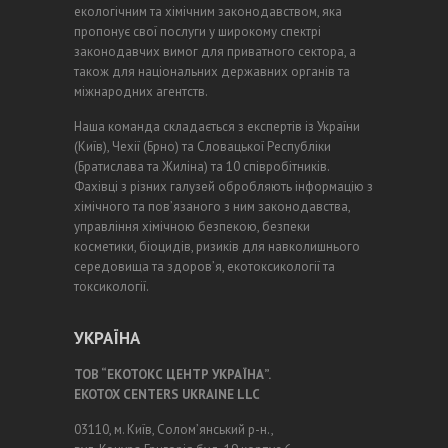
екологічним та хімічним законодавством, яка
пропонує свої послуги у широкому спектрі
законодавчих вимог для приватного сектора, а
також для національних державних органів та
міжнародних агентств.
Наша команда складається з експертів із України
(Київ), Чехії (Брно) та Словацької Республіки
(Братислава та Жиліна) та 10 співробітників.
Фахівці з різних галузей обробляють інформацію з
хімічного та пов’язаного з ним законодавства,
управління хімічною безпекою, безпеки
косметики, біоцидів, ризиків для навколишнього
середовища та здоров’я, екотоксикології та
токсикології.
УКРАЇНА
ТОВ “ЕКОТОКС ЦЕНТР УКРАЇНА”.
EKOTOX CENTERS UKRAINE LLC
03110, м. Київ, Солом’янський р-н.,