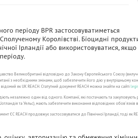
ного періоду BPR застосовуватиметься
в Сполученому Королівстві. Біоцидні продукт
ічної Ірландії або використовуватися, якщо
періоду.
вство Великобританії відповідно до Закону Європейського Союзу (вилученн
анії з необхідними змінами, щоб забезпечити його дію у внутрішньому кон
і відомий як UK REACH. Статутний документ REACH можна знайти на сайті
legi
іють незалежно один від одного. Компанії, які постачають та закуповують р
я, Шотландія та Уельс), мають забезпечити виконання відповідних обов’язкі
ламент ЄС REACH продовжує застосовуватися до Північної Ірландії, тоді як
, оцінку, авторизацію та обмеження хімічни