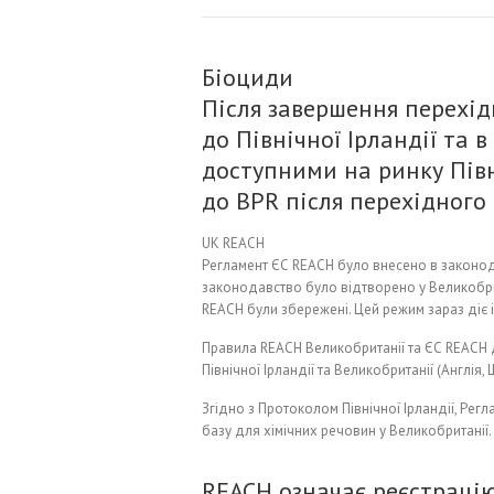
Біоциди
Після завершення перехід
до Північної Ірландії та 
доступними на ринку Півн
до BPR після перехідного 
UK REACH
Регламент ЄС REACH було внесено в законода
законодавство було відтворено у Великобрит
REACH були збережені. Цей режим зараз діє 
Правила REACH Великобританії та ЄС REACH д
Північної Ірландії та Великобританії (Англі
Згідно з Протоколом Північної Ірландії, Рег
базу для хімічних речовин у Великобританії.
REACH означає реєстрацію