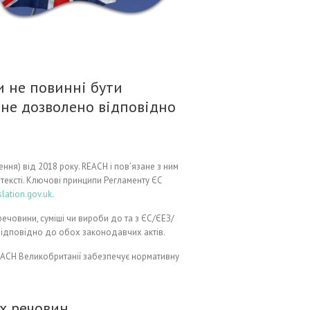
и не повинні бути
 не дозволено відповідно
я) від 2018 року. REACH і пов’язане з ним
тексті. Ключові принципи Регламенту ЄС
slation.gov.uk.
ечовини, суміші чи вироби до та з ЄС/ЄЕЗ/
в відповідно до обох законодавчих актів.
 REACH Великобританії забезпечує нормативну
х речовин.