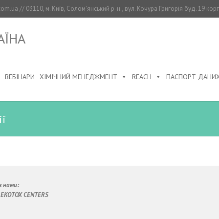
om.ua // 03110, м. Київ, Солом'янський р-н., вул. Кочура Григорія буд. 19 кор
АЇНА
ВЕБІНАРИ
ХІМІЧНИЙ МЕНЕДЖМЕНТ
REACH
ПАСПОРТ ДАНИХ
ї
з нами:
 EKOTOX CENTERS