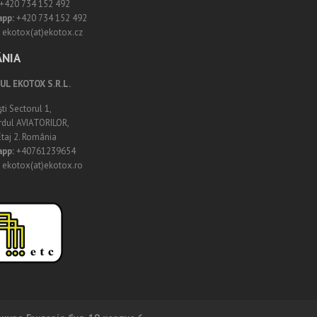
+420 734 152 492
app:
+420 734 152 492
ekotox(at)ekotox.cz
NIA
L EKOTOX S.R.L.
ti Sectorul 1,
rdul AVIATORILOR,
 Etaj 2. România
app:
+40761239654
ekotox(at)ekotox.ro