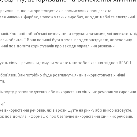
 речовин; ті, що використовуються в промислових процесах та
ля чищення, фарбах, а також у таких виробах, як одяг, меблі та електричні
ії. Компанії зобов’язані визначати та керувати ризиками, які виникають ві
еликобританії. Вони повинні бути в змозі продемонструвати, як речовину
инні повідомити користувачів про заходи управління ризиками.
ують хімічні речовини, тому ви можете мати зобов’язання згідно з REACH
ов’язки. Вам потрібно буде розглянути, як ви використовуєте хімічні
ти.
імпорту, розповсюдження або використання хімічних речовин як сировини чи
ії.
не використання речовин, які ви розміщуєте на ринку або використовуєте.
ок повідомляв інформацію про безпечне використання хімічних речовин.