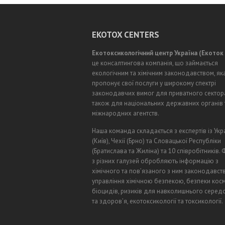
EKOTOX CENTERS
Екотоксикологічний центр Україна (Екоток
це консалтингова компанія, що займається
екологічним та хімічним законодавством, як
пропонує свої послуги у широкому спектрі
законодавчих вимог для приватного сектора
також для національних державних органів 
міжнародних агентств.
Наша команда складається з експертів із Укр
(Київ), Чехії (Брно) та Словацької Республіки
(Братислава та Жиліна) та 10 співробітників. 
з різних галузей обробляють інформацію з
хімічного та пов’язаного з ним законодавств
управління хімічною безпекою, безпеки косм
біоцидів, ризиків для навколишнього сере
та здоров’я, екотоксикології та токсикології.