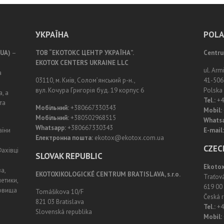
УКРАЇНА
POL
 UA)
–
ТОВ “ЕКОТОКС ЦЕНТР УКРАЇНА”.
Centru
EKOTOX CENTERS UKRAINE LLC
ul. Arm
а
03110, м. Київ, Солом’янський р-н.,
41-506
вул. Кочура Григорія буд. 19 корпус 6
Polska
, а
Tel.:
+4
та
Мобільний:
+380667330343
Mobil:
Мобільний:
+380502968515
Whats
Whatsapp:
+380667330343
аїни
E-mail:
Електронна пошта:
ekotox@ekotox.com.ua
CZEC
Фахівці
SLOVAK REPUBLIC
Ekotox
а,
EKOTOXIKOLOGICKÉ CENTRUM BRATISLAVA, s.r.o.
Traťov
етики,
619 00 
довища
Tomášikova 10/F
Česká r
821 03 Bratislava
Tel.:
+4
Slovenská republika
Mobil: