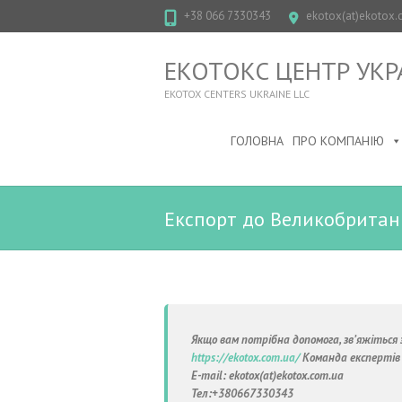
+38 066 7330343
ekotox(at)ekotox.c
ЕКОТОКС ЦЕНТР УКР
EKOTOX CENTERS UKRAINE LLC
ГОЛОВНА
ПРО КОМПАНІЮ
Експорт до Великобритані
Якщо вам потрібна допомога, зв’яжіться 
https://ekotox.com.ua/
Команда експертів
E-mail: ekotox(at)ekotox.com.ua
Тел:+380667330343