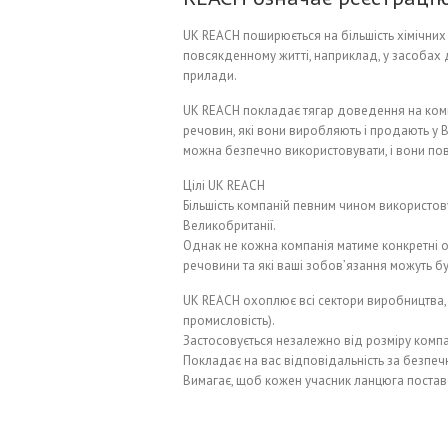
UK REACH поширюється на більшість хімічних
повсякденному житті, наприклад, у засобах д
прилади.
UK REACH покладає тягар доведення на компан
речовин, які вони виробляють і продають у В
можна безпечно використовувати, і вони пов
Цілі UK REACH
Більшість компаній певним чином використов
Великобританії.
Однак не кожна компанія матиме конкретні об
речовини та які ваші зобов’язання можуть бу
UK REACH охоплює всі сектори виробництва, 
промисловість).
Застосовується незалежно від розміру компан
Покладає на вас відповідальність за безпеч
Вимагає, щоб кожен учасник ланцюга постав