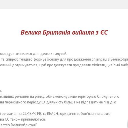
Велика Британія вийшла з ЄС
процедури змінилися для деяких галузей.
та співробітництво формує основу для продовження співпраці з Великобрит
 повинні дотримуватися, щоб продовжувати продавати хімікати, цивільні ви
а.
 активних речовин на ринку, обмеженому лише територією Сполученого
ння перехідного періоду ця діяльність більше не підпадатиме під дію
 регламентів CLP, BPR, PIC та REACH, юридичні зобов’язання щодо
тва ЄС також припиняються.
вство Великобританії.