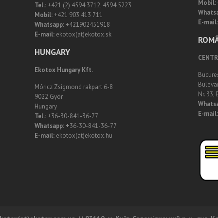
Mobil:
Tel.:
+421 (2) 4594 3712, 4594 5223
Whats
Mobil:
+421 903 413 711
E-mail:
Whatsapp:
+421902451918
E-mail:
ekotox(at)ekotox.sk
ROMÂ
HUNGARY
CENTRU
Ekotox Hungary Kft.
Bucureş
Buleva
Móricz Zsigmond rakpart 6-8
Nr. 33,
9022 Györ
Whats
Hungary
E-mail:
Tel.:
+36-30-841-36-77
Whatsapp: +
36-30-841-36-77
E-mail:
ekotox(at)ekotox.hu