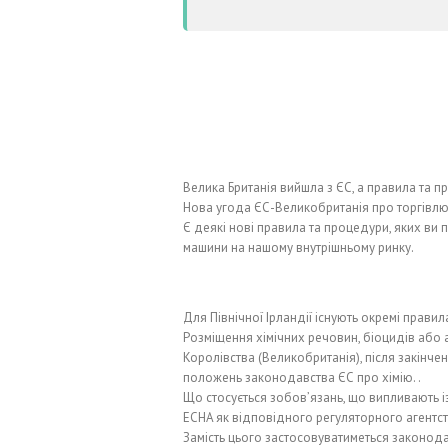
Велика Британія вийшла з ЄС, а правила та 
Нова угода ЄС-Великобританія про торгівлю 
Є деякі нові правила та процедури, яких ви
машини на нашому внутрішньому ринку.
Для Північної Ірландії існують окремі правил
Розміщення хімічних речовин, біоцидів або
Королівства (Великобританія), після закінче
положень законодавства ЄС про хімію. .
Що стосується зобов’язань, що випливають із
ECHA як відповідного регуляторного агентс
Замість цього застосовуватиметься законода