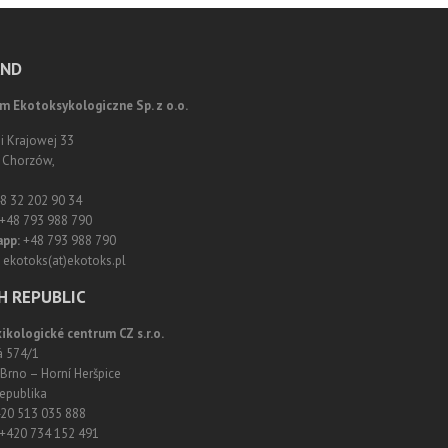
AND
m Ekotoksykologiczne Sp. z o.o.
ii Krajowej 33
 Chorzów,
8 32 202 90 34
+48 793 988 790
app:
+48 793 988 790
ekotoks(at)ekotoks.pl
H REPUBLIC
ikologické centrum CZ s.r.o.
á 574/1
Brno – Horní Heršpice
epublika
20 513 035 888
+420 734 152 491